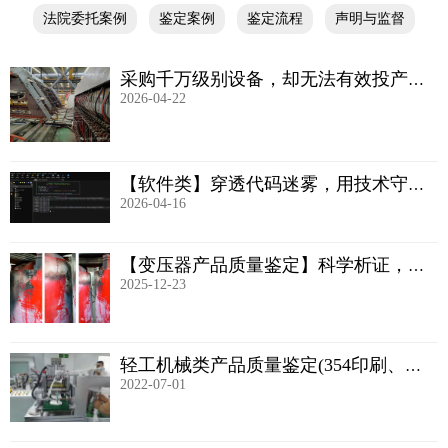
法院委托案例
鉴定案例
鉴定流程
声明与监督
采购千万级别设备，却无法有效投产
2026-04-22
——产品质量鉴定全案解析
【软件类】穿透代码迷雾，用技术守护
2026-04-16
数字信任——衡硕检测软件类产品质量
鉴定，为司法裁判提供“技术慧眼”
【变压器产品质量鉴定】科学析证，定
2025-12-23
分止争：衡硕检测为买卖合同纠纷提供
关键鉴定，破解技术争议
轻工机械类产品质量鉴定(354印刷、制
2022-07-01
药、日化及日用品生产专用设备制造)