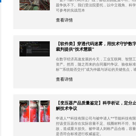
题争执不下。我们受法院委托，以中立视角、科学
可参考的实战范本
查看详情
【软件类】穿透代码迷雾，用技术守护数
裁判提供“技术慧眼”
在数字经济高速发展的今天，工业互联网、智慧工
资产。然而，随之而来的合同履约争议、验收标准
标”“系统能否交付”成为仲裁与诉讼的关键焦点，
查看详情
【变压器产品质量鉴定】科学析证，定分
解技术争议
申请人**科技有限公司与被申请人**节能科技有
控该变压器存在实际容量不足、线圈材料不符、制
故，造成重大损失。被申请人则称产品合格，容量
是否符合标准进行权威鉴定。