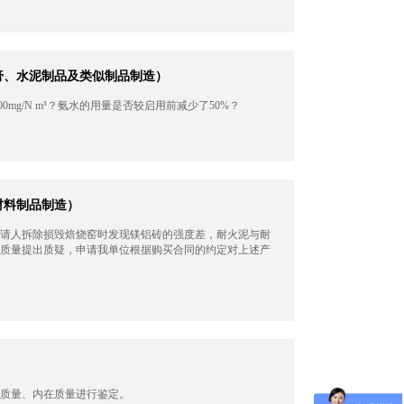
石膏、水泥制品及类似制品制造）
0mg/N m³？氨水的用量是否较启用前减少了50%？
材料制品制造）
请人拆除损毁焙烧窑时发现镁铝砖的强度差，耐火泥与耐
质量提出质疑，申请我单位根据购买合同的约定对上述产
质量、内在质量进行鉴定。