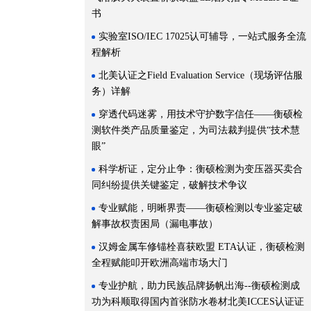
书
实验室ISO/IEC 17025认可辅导，一站式服务全流
程解析
北美认证之Field Evaluation Service（现场评估服
务）详解
穿透代码迷雾，用技术守护数字信任——衡硕检
测软件类产品质量鉴定，为司法裁判提供“技术慧
眼”
科学析证，定分止争：衡硕检测为变压器买卖合
同纠纷提供关键鉴定，破解技术争议
专业赋能，明晰界责——衡硕检测以专业鉴定破
解事故权责困局（漏电事故）
汉姆金属车修锚栓喜获欧盟 ETA认证，衡硕检测
全程赋能叩开欧洲高端市场大门
专业护航，助力民族品牌扬帆出海--衡硕检测成
功为科顺取得国内首张防水卷材北美ICCES认证证