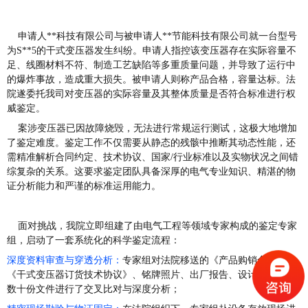
申请人**科技有限公司与被申请人**节能科技有限公司就一台型号
为S**5的干式变压器发生纠纷。申请人指控该变压器存在实际容量不
足、线圈材料不符、制造工艺缺陷等多重质量问题，并导致了运行中
的爆炸事故，造成重大损失。被申请人则称产品合格，容量达标。法
院遂委托我司对变压器的实际容量及其整体质量是否符合标准进行权
威鉴定。
案涉变压器已因故障烧毁，无法进行常规运行测试，这极大地增加
了鉴定难度。鉴定工作不仅需要从静态的残骸中推断其动态性能，还
需精准解析合同约定、技术协议、国家/行业标准以及实物状况之间错
综复杂的关系。这要求鉴定团队具备深厚的电气专业知识、精湛的物
证分析能力和严谨的标准运用能力。
面对挑战，我院立即组建了由电气工程等领域专家构成的鉴定专家
组，启动了一套系统化的科学鉴定流程：
深度资料审查与穿透分析：
专家组对法院移送的《产品购销合同》、
《干式变压器订货技术协议》、铭牌照片、出厂报告、设计计算单等
数十份文件进行了交叉比对与深度分析；