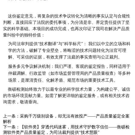
这份鉴定意见，将复杂的技术争议转化为清晰的事实认定与合规性
判断，直接回应了法院的委托事项，为分清是非、界定责任提供了坚
实的科学基础。本项目的成功完成，也再次印证了我司在解决产品质
量纠纷中的独特价值：
为司法审判提供“技术翻译”与“科学标尺”： 我们以中立的立场和科
学的方法，破解了专业壁垒，将晦涩的技术问题转化为法官可理
解、可采信的证据，有效支撑了法庭的事实查明与公正裁判。
服务多元争议解决机制：我们严谨、客观的鉴定报告，同样适用于
仲裁调解、行政监管（如市场监督管理局的产品质量核查）等多种
场景，是厘清责任、化解矛盾、规范
市场的重要技术工具。
衡硕检测始终致力于以最专业的科学技术力量，为构建公平、诚信
的市场环境贡献力量。如需了解更详细的鉴定服务，或有相关技术咨
询需求，敬请垂询。
上一条：采购千万级别设备，却无法有效投产——产品质量鉴定全案
解析
下一条：【软件类】穿透代码迷雾，用技术守护数字信任——衡硕检
测软件类产品质量鉴定，为司法裁判提供“技术慧眼”