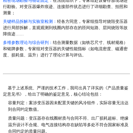
精密现场勘验与物证固定：
在法院组织下，专家组赴设备存放现场进
行勘验。对变压器爆炸痕迹、连接部件状态进行了详细勘查、拍照和
测量；
关键样品拆解与实验室检测：
经各方同意，专家组指导对烧毁变压器
进行局部拆解，直观观测到线圈内部存在的匝间短路、层间烧毁等故
障痕迹……
多维参数理论与综合研判：
结合测量数据（如铁芯尺寸、线材规格）
和铭牌参数，专家组对变压器的关键性能指标（如电流密度、磁通密
度、损耗值、温升）进行了理论计算与评估。
基于上述系统、严谨的技术工作，我司出具了详实的《产品质量鉴
定意见书》，给出了明确的鉴定意见，核心结论包括：
容量判定：案涉变压器因未配置关键的风冷组件，实际容量无法达
到合同约定数值。
质量问题：变压器存在线圈材质与合同不符、出厂损耗超标、绝缘
温升设计不合规、电气连接结构存在缺陷等多处不符合国家标准及
合同约定的质量问题。