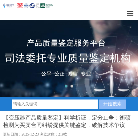
1
2
【变压器产品质量鉴定】科学析证，定分止争：衡硕
检测为买卖合同纠纷提供关键鉴定，破解技术争议
更新日期：2025-12-23 浏览次数：219次