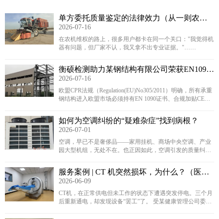
单方委托质量鉴定的法律效力（从一则农机
2026-07-16
案例说起）
在农机维权的路上，很多用户都卡在同一个关口："我觉得机
器有问题，但厂家不认，我又拿不出专业证据。"……
衡硕检测助力某钢结构有限公司荣获EN1090
2026-07-16
认证，解锁“钢铁护照”
欧盟CPR法规（Regulation(EU)No305/2011）明确，所有承重
钢结构进入欧盟市场必须持有EN 1090证书、合规加贴CE标
识。不少钢结构工厂因此卡在了体系搭建、焊接资质、多场
景CE标识适配等环节，拉长了出海周期……
如何为空调纠纷的“疑难杂症”找到病根？
2026-07-01
空调，早已不是奢侈品——家用挂机、商场中央空调、产业
园大型机组，无处不在。也正因如此，空调引发的质量纠纷
类型也多种多样，比如漏电伤人、铜管冻裂漏水、品牌“偷梁
换柱”、安装不合规导致系统瘫痪等。 每一类纠纷的鉴定思
服务案例 | CT 机突然损坏，为什么？（医疗
路和技术要点都不同。以下是我们从已完成的空调类委托案
2026-06-09
设备产品质量鉴定）
例中提炼出的技术方法论，希望能让您看到：专业鉴定，到
底能做什么
CT机，在正常供电但未工作的状态下遭遇突发停电。三个月
后重新通电，却发现设备“罢工”了。 受某健康管理公司委
托，我单位对这起CT机进行了技术鉴定。