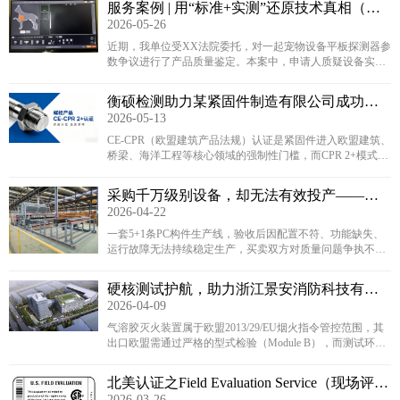
服务案例 | 用“标准+实测”还原技术真相（宠
2026-05-26
物医疗设备产品质量鉴定）
近期，我单位受XX法院委托，对一起宠物设备平板探测器参
数争议进行了产品质量鉴定。本案中，申请人质疑设备实际
成像性能与合同承诺不符，买卖双方对设备性能参数产生争
议，双方各执一词。接到委托之后，我们是如何做的？
衡硕检测助力某紧固件制造有限公司成功拿
2026-05-13
下 CE-CPR认证｜依据 EN 15048、EN
14399，解锁螺栓出口欧盟硬核通行证
CE-CPR（欧盟建筑产品法规）认证是紧固件进入欧盟建筑、
桥梁、海洋工程等核心领域的强制性门槛，而CPR 2+模式
（需公告机构全程监督工厂生产控制与产品测试）更是其中
对技术能力、质量稳定性要求最严苛的等级之一
采购千万级别设备，却无法有效投产——产
2026-04-22
品质量纠纷全案解析
一套5+1条PC构件生产线，验收后因配置不符、功能缺失、
运行故障无法持续稳定生产，买卖双方对质量问题争执不
下。我们受法院委托，以中立视角、科学方法、权威结论，
为装备采购、质量维权、纠纷解决提供可参考的实战范本
硬核测试护航，助力浙江景安消防科技有限
2026-04-09
公司气溶胶灭火装置斩获欧盟CE烟火指令
Module B证书
气溶胶灭火装置属于欧盟2013/29/EU烟火指令管控范围，其
出口欧盟需通过严格的型式检验（Module B），而测试环节
作为型式检验的核心，直接决定认证成败……
北美认证之Field Evaluation Service（现场评估
2026-03-26