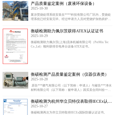
产品质量鉴定案例（废液环保设备）
2025-10-30
案涉焚烧处理系统安装在****科技有限公司厂区内，焚烧处
理系统已经安装完毕。经过申请方人员对焚烧炉加热烘炉升
温、开启湿电除尘器设备等操作后，我单位详细记录了设备
使用过程中的各类数据，如电压、电机频率、循环水浑浊情
衡硕检测助力佩尔茨获得ATEX认证证书
况、原料釜内径、锅炉出口温度、废液加料量投放量、焚烧
2025-10-29
炉炉壁有盐结晶情况等。
衡硕检测助力佩尔茨(上海)流体机械有限公司（PerMix Tec
Co.,Ltd）顺利获得非电单台设备ATEX证书。
衡硕检测产品质量鉴定案例（仪器仪表类）
2025-10-28
原告***燃气有限公司（以下简称：申请人）与被告***净水
材料有限公司（以下简称：被申请人）因买卖合同纠纷一案
诉至***法院。该院委托我单位：1.对型号为***天然气计量
表自使用之日起至***日期的计量数进行鉴定；2.对型号为
衡硕检测为杭州华立贝特仪表取得IECEx认证
***天然气计量表故障情况及故障原因进行鉴定。
2025-10-27
证书
衡硕检测再次为华立贝特取得IECEx国际防爆认证证书。