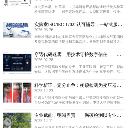
服务）详解
在北美市场（如美国），并非所有产品都能通过传统实验室
检测获得认证——对于定制化产品、大型固定设备、仅小批
量生产的特殊设备等，因无法运输到实验室或无标准检测流
程，需通过US Field Evaluation（现场评估服务）实现合规。
实验室ISO/IEC 17025认可辅导，一站式服务
2026-03-26
全流程解析
衡硕检测培训中心实验室专家团队结合过往辅导实战案例以
及您实验室的运行现状和实际需求，量身定制专业辅导方
案。我们通过【诊断规划→ 体系构建→ 技术赋能→ 模拟验
收→ 正式评审】五大核心步骤全程陪跑，为您提供全生命周
穿透代码迷雾，用技术守护数字信任——衡
期的定制化辅导
2026-02-28
硕检测软件类产品质量鉴定，为司法裁判提
供“技术慧眼”
在数字经济高速发展的今天，工业互联网、智慧工厂、智能
仓储、大数据平台等软件系统正成为企业的重要资产。然
而，随之而来的合同履约争议、验收标准模糊、功能实现存
疑等问题也日益突出。当“功能是否达标”“系统能否交付”成
科学析证，定分止争：衡硕检测为变压器买
为仲裁与诉讼的关键焦点，谁来提供客观、权威、可采信的
2025-12-23
卖合同纠纷提供关键鉴定，破解技术争议
技术判断？
申请人**科技有限公司与被申请人**节能科技有限公司就一
台型号为S**5的干式变压器发生纠纷。申请人指控该变压器
存在实际容量不足、线圈材料不符、制造工艺缺陷等多重质
量问题，并导致了运行中的爆炸事故，造成重大损失。被申
专业赋能，明晰界责——衡硕检测以专业鉴
请人则称产品合格，容量达标。法院遂委托我司对变压器的
2025-12-11
定破解事故权责困局（漏电事故）
实际容量及其整体质量是否符合标准进行权威鉴定。
在一起涉及多方责任主体的生命权纠纷案件中，某地人民法