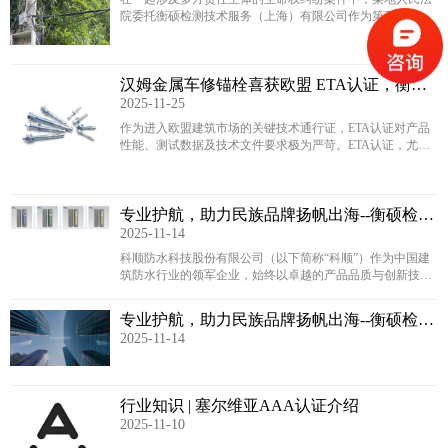
院委托衡硕检测技术服务（上海）有限公司作为第三方产品
质量鉴定机构，对事故漏电点定位、漏电路径分析及线缆权
属归属等关键技术问题开展司法鉴定。
汉姆金属车修锚栓喜获欧盟 ETA认证，衡硕
2025-11-25
检测全程赋能叩开欧洲高端市场大门
作为进入欧盟建筑市场的关键技术通行证，ETA认证对产品
性能、测试数据及技术文件要求极为严苛。ETA认证，尤其
是依据 EAD 330232-01-0601 标准（适用于非开裂混凝土的机
械锚栓）的认证，其核心在于验证锚栓在极端受力条件下的
安全性与长期性能
专业护航，助力民族品牌扬帆出海--衡硕检测
2025-11-14
成功为科顺取得国内首张防水卷材北美ICCES
认证证书
科顺防水科技股份有限公司（以下简称“科顺”）作为中国建
筑防水行业的领军企业，始终以卓越的产品品质与创新技术
引领市场。在其全球化战略布局中，成功取得北美市场关键
准入资质——ICCES认证，成为至关重要的一步。我们很荣
专业护航，助力民族品牌扬帆出海--衡硕检测
幸作为其认证服务伙伴，全程见证了此次具有行业标杆意义
2025-11-14
成功为科顺取得国内首张防水卷材北美ICC-
的认证历程
ES证书
行业知识 | 塞尔维亚AAA认证介绍
2025-11-10