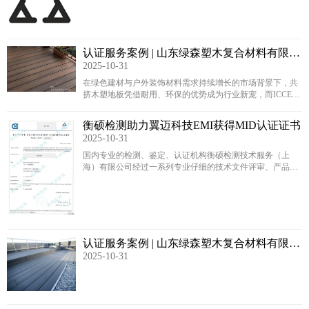
认证服务案例 | 山东绿森塑木复合材料有限公
2025-10-31
司木塑地板顺利拿下 ICCES认证
在绿色建材与户外装饰材料需求持续增长的市场背景下，共
挤木塑地板凭借耐用、环保的优势成为行业新宠，而ICCES
认证作为国际认可的产品性能与安全背书，更是企业打开高
端市场的 “金钥匙”……
衡硕检测助力翼迈科技EMI获得MID认证证书
2025-10-31
国内专业的检测、鉴定、认证机构衡硕检测技术服务（上
海）有限公司经过一系列专业仔细的技术文件评审、产品测
试（送样至国外测试）、技术辅导、图纸文件审核、计算文
书审核及TCF文件编写、MID体系培训、证书注册备案等技
术咨询及服务过程，顺利助力安徽翼迈科技股份有限公司(以
下简称：翼迈科技，EMI) DN15、DN20、DN25系列水表获
得了CE-MID公告证书（Module B + OIML）。
认证服务案例 | 山东绿森塑木复合材料有限公
2025-10-31
司木塑地板顺利拿下 ICCES 认证