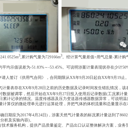
3
3
.0525m
,累计购气量为729166m
。经计算气量差值=用气总量-累计购气量
示值误差为-51.83%～-53.45%。可说明涉案计量表现状存在少计5
人签订《供用气合同》，合同期限从XX年9月20日起自XX年9月19止。自
计量表存在XX年9月28日之前的历史数据及记录时间发生错乱情况，该
被调零，然后开始在XX年9月27日投入使用后记录数据(工况累计量为169
日累计记录的情况。温度传感器及压力变送器传感器数据异常，可说明温
量计算仪的微处理单元进行运算处理，并把气体的体积流量和总量显示在
期应为2017年4月24日)，涉案天然气计量表的标况累计量达到了860240.
分析及实验内容)。
技术服务机构，提供产品质量鉴定、产品出口认证整体解决方案，业务