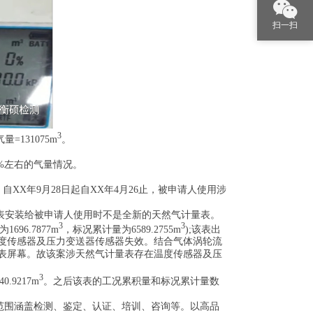
扫一扫
3
=131075m
。
0%左右的气量情况。
XX年9月28日起自XX年4月26止，被申请人使用涉
表安装给被申请人使用时不是全新的天然气计量表。
3
3
6.7877m
，标况累计量为6589.2755m
);该表出
度传感器及压力变送器传感器失效。结合气体涡轮流
表屏幕。故该案涉天然气计量表存在温度传感器及压
3
9217m
。之后该表的工况累积量和标况累计量数
范围涵盖检测、鉴定、认证、培训、咨询等。以高品