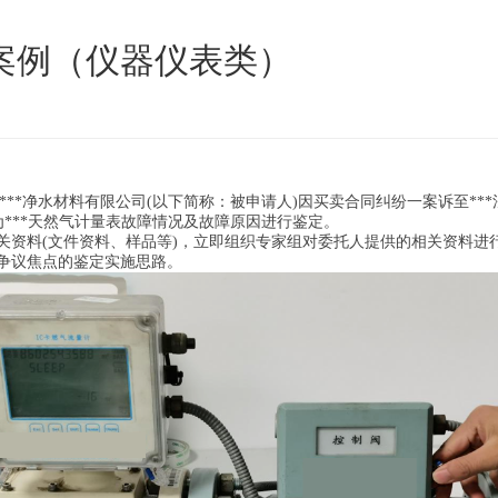
案例（仪器仪表类）
**净水材料有限公司(以下简称：被申请人)因买卖合同纠纷一案诉至***
号为***天然气计量表故障情况及故障原因进行鉴定。
料(文件资料、样品等)，立即组织专家组对委托人提供的相关资料进行审
争议焦点的鉴定实施思路。