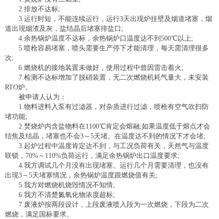
2.排放不达标;
3.运行时短，不能连续运行，运行3天出现炉挂壁及烟道堵塞，烟
道出现烟渣及灰，盐结晶后堵塞排盐口;
4.余热锅炉温度不达标，余热锅炉口温度达不到500℃以上;
5.喷枪容易堵塞，喷头需要生产停下才能清理，每天需清理很多
次;
6.燃烧机的接地装置未做好，使用过程中曾因雷击着火;
7.检测不达标增加了脱硝装置，无二次燃烧机耗气量大，未安装
RTO炉。
被申请人认为：
1.物料进料入泵有过滤器，对杂质进行过滤，喷枪有空气吹扫防
堵功能;
2.焚烧炉内含盐物料在1100℃肯定会熔融;如果温度低于熔点才会
结焦及结晶，堵塞也不会3～5天堵。在温度达不到的情况下才会堵;
3.起炉过程中温度肯定达不到，与工况负荷有关，天然气与温度
联锁，70%～110%负荷运行，满足余热锅炉出口温度要求;
4.我方调试几个月没有出现堵塞。运行几个月需要清理，也没有
出现3～5天堵塞情况，余热锅炉温度跟燃烧值有关;
5.我方对燃烧机烧毁情况不知情;
6.我方不清楚氮氧化物浓度超标;
7.废液炉按两段设计，上段废液喷入段为一次燃烧，下段为二次
燃烧，满足国标要求。