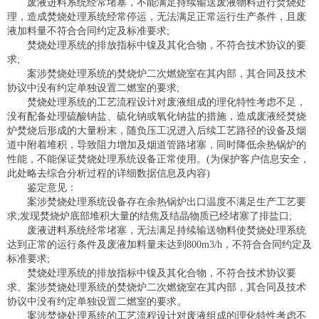
废液进料系统经常堵塞，不能满足持续输送废液物料进行焚烧处
理，造成焚烧处理系统经常停运，无法满足正常运行生产条件，且废
液加料量不符合合同约定及标准要求;
焚烧处理系统的排放指标中镍及其化合物，不符合技术协议的要
求;
案涉焚烧处理系统的焚烧炉二次燃烧室在其内部，其合同及技术
协议中没有约定单独设置二燃室的要求;
焚烧处理系统的工艺流程设计对废液组成的理化特性考虑不足，
没有配备处理硫酸钠盐、硫化钠或氧化钠盐的措施，造成废液经焚烧
炉焚烧后形成的大量粉末，随负压工况进入后续工艺路径的设备及烟
道中附着堆积，导致阻力增加及烟道管路堵塞，同时降低余热锅炉的
性能，不能保证焚烧处理系统设备正常使用。(为保护客户信息安全，
此处略去综合分析过程的详细数据信息及内容)
鉴定意见：
案涉焚烧处理系统设备存在余热锅炉出口温度不满足生产工艺要
求;发现焚烧炉底部堆积大量的结焦及结晶物质已经堵塞了排盐口;
废液进料系统经常堵塞，无法满足持续输送物料使焚烧处理系统
达到正常的运行条件及废液加料量未达到800m3/h，不符合合同约定及
标准要求;
焚烧处理系统的排放指标中镍及其化合物，不符合技术协议要
求。案涉焚烧处理系统的焚烧炉二次燃烧室在其内部，其合同及技术
协议中没有约定单独设置二燃室的要求。
案涉焚烧处理系统的工艺流程设计对废液组成的理化特性考虑不