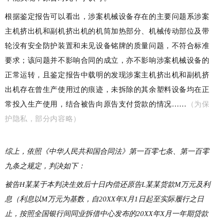
根据鉴定报告可以看出，涉案机械设备存在的主要问题系涉案
主机挤出机和副机挤出机的机筒加热部分、机械传动部位及带
轮没有安全防护装置和未见设备铭牌的质量问题，不符合标准
要求；该问题并不影响合同的成立，亦不影响涉案机械设备的
正常运转，且鉴定报告中载明的发现涉案主机挤出机和副机挤
出机存在曾生产使用过的痕迹，未拆除的其余塑料设备均在正
常投入生产使用，结合被告向原告支付货款的情况……
（为保
护隐私，
部分内容略
）
综上，依照《中华人民共和国合同法》第一百零七条、第一百零
九条之规定，判决如下：
被告H某某于本判决生效后十日内偿还原告L某某货款M万元及利
息（利息以M万元为基数，自20XX年X月1日起至实际履行之日
止，按照全国银行间同业拆借中心发布的20XX年X月一年期贷款