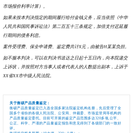
市场报价利率计算）。
如果未按本判决指定的期间履行给付金钱义务，应当依照《中华
人民共和国民事诉讼法》第二百五十三条规定，加倍支付迟延履
行期间的债务利息。
案件受理费、保全申请费、鉴定费共计X元，由被告H某某负担。
如不服本判决，可以在判决书送达之日起十五日内，向本院递交
上诉状，并按照对方当事人或者代表人的人数提出副本，上诉于
XX省
XX
市中级人民法院。
关于衡硕产品质量鉴定：
衡硕产品质量鉴定已入选全国多家法院鉴定机构名册，先后受理了全
国多个省份的各级人民法院、公安局、仲裁委、市场监管局等机构的
产品质量鉴定委托。目前可开展的鉴定产品范围多达320多项,公平、
公正、科学、严谨的产品量鉴定报告和意见得到了各级部门的一致好
评。