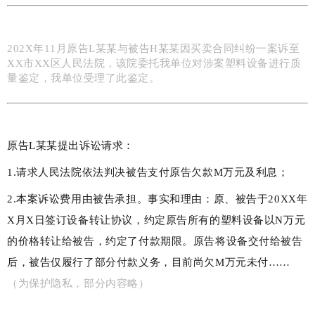
202X年11月原告L某某与被告H某某
因买卖合同纠纷一案诉至
XX市XX区人民法院，该院委托我单位对涉案塑料设备进行质
量鉴定，我单位受理了此鉴定。
原告L
某某
提出诉讼请求：
1.请求人民法院依法判决被告支付原告欠款M万元及利息；
2.本案诉讼费用由被告承担。事实和理由：原、被告于20XX年
X
月
X
日签订设备转让协议，约定原告所有的塑料设备以N万元
的价格转让给被告，约定了付款期限。原告将设备交付给被告
后，被告仅履行了部分付款义务，目前尚欠M万元未付……
（为保护隐私，部分内容略）