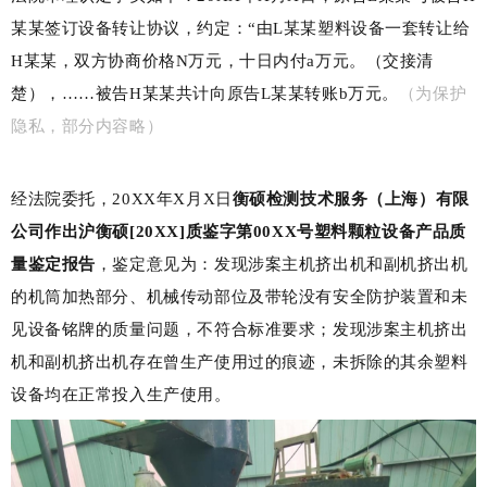
某某签订设备转让协议，约定：“由
L某某
塑料设备一套转让给
H某某
，双方协商价格N万元，十日内付a万元。（交接清
楚），……被告H某某共计向原告L某某转账b万元。
（为保护
隐私，
部分内容略
）
经法院委托，20XX年X月X日
衡硕检测技术服务（上海）有限
公司作出沪衡硕[20XX]质鉴字第00XX号塑料颗粒设备产品质
量鉴定报告
，鉴定意见为：发现涉案主机挤出机和副机挤出机
的机筒加热部分、机械传动部位及带轮没有安全防护装置和未
见设备铭牌的质量问题，不符合标准要求；发现涉案主机挤出
机和副机挤出机存在曾生产使用过的痕迹，未拆除的其余塑料
设备均在正常投入生产使用。