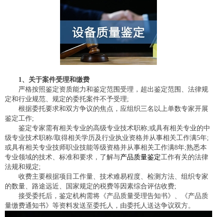
1、关于案件受理和缴费
严格按照鉴定资质能力和鉴定范围受理，超出鉴定范围、法律规
定和行业规范、规定的委托案件不予受理;
根据委托要求和双方争议的焦点，应组织三名以上单数专家开展
鉴定工作;
鉴定专家需有相关专业的高级专业技术职称;或具有相关专业的中
级专业技术职称/取得相关学历及行业执业资格并从事相关工作满5年;
或具有相关专业技师职业技能等级资格并从事相关工作满8年;熟悉本
专业领域的技术、标准和要求，了解与
产品质量鉴定
工作有关的法律
法规和规定;
收费主要根据项目工作量、技术难易程度、检测方法、组织专家
的数量、路途远近、国家规定的税费等因素综合评估收费;
接受委托后，鉴定机构需将《产品质量受理告知书》、《产品质
量缴费通知书》等资料发送至委托人，由委托人送达争议双方。