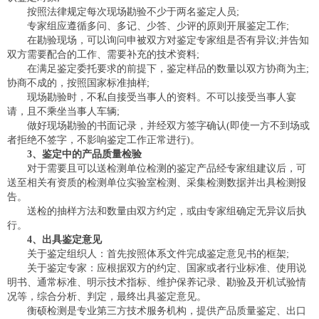
按照法律规定每次现场勘验不少于两名鉴定人员;
专家组应遵循多问、多记、少答、少评的原则开展鉴定工作;
在勘验现场，可以询问申被双方对鉴定专家组是否有异议;并告知
双方需要配合的工作、需要补充的技术资料;
在满足鉴定委托要求的前提下，鉴定样品的数量以双方协商为主;
协商不成的，按照国家标准抽样;
现场勘验时，不私自接受当事人的资料。不可以接受当事人宴
请，且不乘坐当事人车辆;
做好现场勘验的书面记录，并经双方签字确认(即使一方不到场或
者拒绝不签字，不影响鉴定工作正常进行)。
3、鉴定中的产品质量检验
对于需要且可以送检测单位检测的鉴定产品经专家组建议后，可
送至相关有资质的检测单位实验室检测、采集检测数据并出具检测报
告。
送检的抽样方法和数量由双方约定，或由专家组确定无异议后执
行。
4、出具鉴定意见
关于鉴定组织人：首先按照体系文件完成鉴定意见书的框架;
关于鉴定专家：应根据双方的约定、国家或者行业标准、使用说
明书、通常标准、明示技术指标、维护保养记录、勘验及开机试验情
况等，综合分析、判定，最终出具鉴定意见。
衡硕检测是专业第三方技术服务机构，提供产品质量鉴定、出口