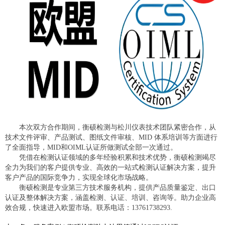
本次双方合作期间，衡硕检测与松川仪表技术团队紧密合作，从
技术文件评审、产品测试、图纸文件审核、MID 体系培训等方面进行
了全面指导，MID和OIML认证所做测试全部一次通过。
凭借在检测认证领域的多年经验积累和技术优势，衡硕检测竭尽
全力为我们的客户提供专业、高效的一站式检测认证解决方案，提升
客户产品的国际竞争力，实现全球化市场战略。
衡硕检测是专业第三方技术服务机构，提供产品质量鉴定、出口
认证及整体解决方案，涵盖检测、认证、培训、咨询等。助力企业高
效合规，快速进入欧盟市场。联系电话：13761738293.