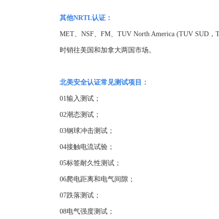
其他
NRTL
认证：
MET
、
NSF
、
FM
、
TUV North America (TUV SUD
，
T
时销往美国和加拿大两国市场。
北美安全认证常见测试项目：
01
输入测试；
02
潮态测试；
03
钢球冲击测试；
04
接触电流试验；
05
标签耐久性测试；
06
爬电距离和电气间隙；
07
跌落测试；
08
电气强度测试；