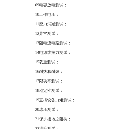
09
电容放电测试；
10
工作电压；
11
应力消减测试；
12
异常测试；
13
阻电流电路测试；
14
电源线拉力测试；
15
载重测试；
16
耐热和耐燃；
17
限功率测试；
18
稳定性测试；
19
直插设备力矩测试；
20
球压测试；
21
保护接地之阻抗；
22
温升测试；