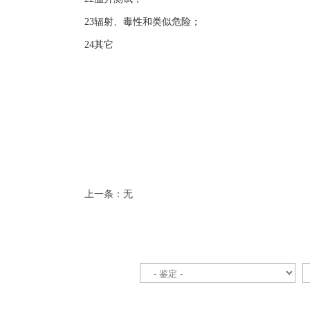
23
辐射、毒性和类似危险；
24
其它
上一条：无