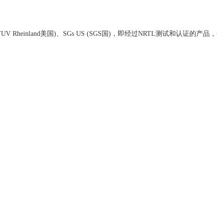
UV Rheinland
美国
)
、
SGs US (SGS
国
)
，即经过
NRTL
测试和认证的产品，