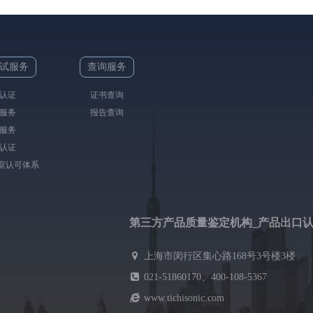
试服务
查询服务
认证
证书查询
服务
报告查询
服务
认证
验室认可体系
第三方产品质量鉴定机构_产品出口
上海市闵行区集心路168号3号楼3楼
021-51860170、400-108-5367
www.tichisonic.com