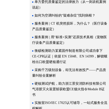
单方委托质量鉴定的法律效力（从一则农机案例
说起）
如何为空调纠纷的“疑难杂症”找到病根？
服务案例 | CT 机突然损坏，为什么？（医疗设备
产品质量鉴定）
服务案例 | 用“标准+实测”还原技术真相（宠物医
疗设备产品质量鉴定）
衡硕检测助力某紧固件制造有限公司成功拿下
CE-CPR认证｜依据 EN 15048、EN 14399，解锁螺
栓出口欧盟硬核通行证
采购千万级别设备，却无法有效投产——产品质
量纠纷全案解析
硬核测试护航，助力浙江景安消防科技有限公司
气溶胶灭火装置斩获欧盟CE烟火指令Module B证
书
实验室ISO/IEC 17025认可辅导，一站式服务全流
程解析