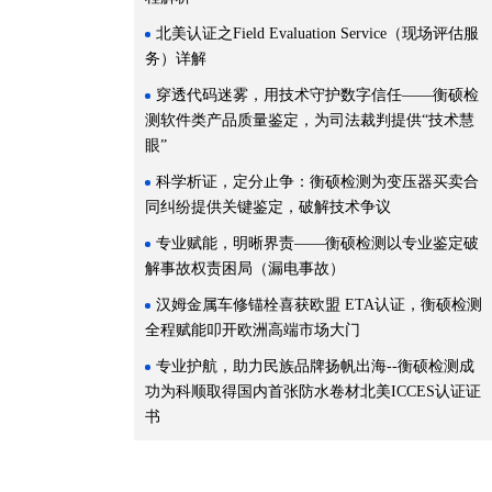
北美认证之Field Evaluation Service（现场评估服
务）详解
穿透代码迷雾，用技术守护数字信任——衡硕检
测软件类产品质量鉴定，为司法裁判提供“技术慧
眼”
科学析证，定分止争：衡硕检测为变压器买卖合
同纠纷提供关键鉴定，破解技术争议
专业赋能，明晰界责——衡硕检测以专业鉴定破
解事故权责困局（漏电事故）
汉姆金属车修锚栓喜获欧盟 ETA认证，衡硕检测
全程赋能叩开欧洲高端市场大门
专业护航，助力民族品牌扬帆出海--衡硕检测成
功为科顺取得国内首张防水卷材北美ICCES认证证
书